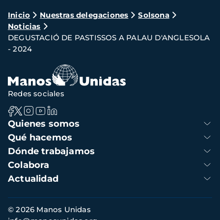
Ruta
Inicio
Nuestras delegaciones
Solsona
Noticias
de
DEGUSTACIÓ DE PASTISSOS A PALAU D'ANGLESOLA
navegación
- 2024
Redes sociales
Navegación
Quienes somos
principal
Qué hacemos
Dónde trabajamos
Colabora
Actualidad
Información
© 2026 Manos Unidas
de