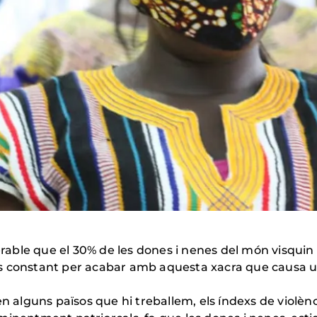
able que el 30% de les dones i nenes del món visquin
s constant per acabar amb aquesta xacra que causa un
en alguns països que hi treballem, els índexs de violèn