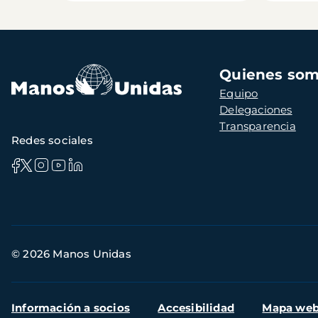
Navegación
Quienes so
principal
Equipo
Delegaciones
Transparencia
Redes sociales
Información
© 2026 Manos Unidas
de
contacto
Menú
Información a socios
Accesibilidad
Mapa we