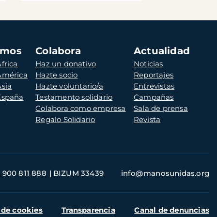
amos
Colabora
Actualidad
frica
Haz un donativo
Noticias
 América
Hazte socio
Reportajes
Asia
Hazte voluntario/a
Entrevistas
 España
Testamento solidario
Campañas
Colabora como empresa
Sala de prensa
Regalo Solidario
Revista
900 811 888
BIZUM 33439
info@manosunidas.org
 de cookies
Transparencia
Canal de denuncias