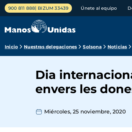
Pasar
Menú
900 811 888
BIZUM 33439
Únete al equipo
D
al
principal
contenido
principal
Ruta
Inicio
Nuestras delegaciones
Solsona
Noticias
de
navegación
Dia internaciona
envers les done
Miércoles, 25 noviembre, 2020