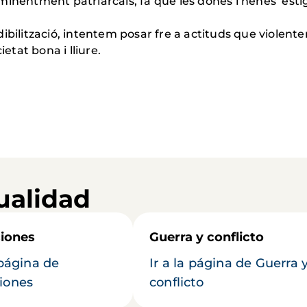
eminentment patriarcals, fa que les dones i nenes est
ibilització, intentem posar fre a actituds que violent
ietat bona i lliure.
ualidad
iones
Guerra y conflicto
 página de
Ir a la página de Guerra 
iones
conflicto