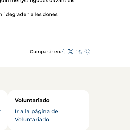
iguin menystingudes davant els
en i degraden a les dones.
Compartir en
Voluntariado
y
Ir a la página de
Voluntariado