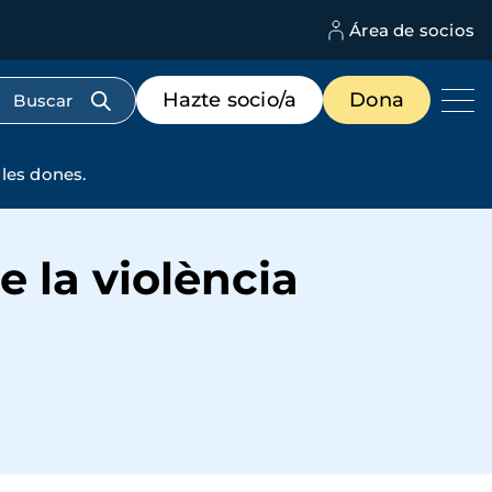
Área de socios
M
d
c
Menú
Hazte socio/a
Dona
d
de
us
destacados
cabecera
 les dones.
e la violència