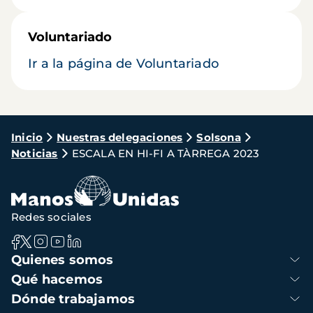
Voluntariado
Ir a la página de Voluntariado
Ruta
Inicio
Nuestras delegaciones
Solsona
Noticias
ESCALA EN HI-FI A TÀRREGA 2023
de
navegación
Redes sociales
Navegación
Quienes somos
principal
Qué hacemos
Dónde trabajamos