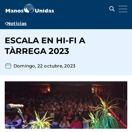
Pasar
al
contenido
principal
Ruta
Noticias
de
ESCALA EN HI-FI A
navegación
TÀRREGA 2023
Domingo, 22 octubre, 2023