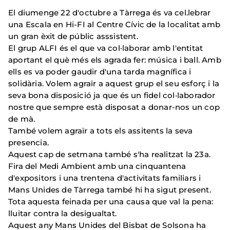
El diumenge 22 d'octubre a Tàrrega és va cel.lebrar
una Escala en Hi-FI al Centre Cívic de la localitat amb
un gran èxit de públic asssistent.
El grup ALFI és el que va col·laborar amb l'entitat
aportant el què més els agrada fer: música i ball. Amb
ells es va poder gaudir d'una tarda magnífica i
solidària. Volem agraïr a aquest grup el seu esforç i la
seva bona disposició ja que és un fidel col·laborador
nostre que sempre està disposat a donar-nos un cop
de mà.
També volem agraïr a tots els assitents la seva
presencia.
Aquest cap de setmana també s'ha realitzat la 23a.
Fira del Medi Ambient amb una cinquantena
d'expositors i una trentena d'activitats familiars i
Mans Unides de Tàrrega també hi ha sigut present.
Tota aquesta feinada per una causa que val la pena:
lluitar contra la desigualtat.
Aquest any Mans Unides del Bisbat de Solsona ha