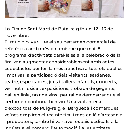
La Fira de Sant Martí de Puig-reig fou el 12 i 13 de
novembre.
El municipi va viure el seu certamen comercial de
referència amb més dinamisme que mai. El
programa d'activitats paral·leles a la celebració de la
fira, van augmentar considerablement amb actes i
espectacles per fer-la més atractiva a tots els públics
i motivar la participació dels visitants: sardanes,
teatre, espectacles, jocs i tallers infantils, concerts,
vermut musical, exposicions, trobada de gegants,
ball en línia, tast de vins...per tal de demostrar que el
certamen continua ben viu. Una vuitantena
d’expositors de Puig-reig, el Berguedà i comarques
veïnes ompliren el recinte firal i més enllà d’artesania
i productors, també hi va haver espais dedicats a la
indústria, el comerç, l’automoció i a les entitats