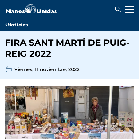
Pasar
al
contenido
principal
Ruta
Noticias
de
FIRA SANT MARTÍ DE PUIG-
navegación
REIG 2022
Viernes, 11 noviembre, 2022