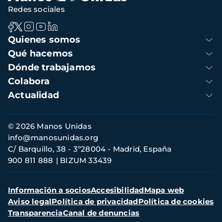
Redes sociales
Navegación
Quienes somos
principal
Qué hacemos
Dónde trabajamos
Colabora
Actualidad
Información
© 2026 Manos Unidas
de
info@manosunidas.org
contacto
C/ Barquillo, 38 - 3º28004 - Madrid, España
900 811 888
BIZUM 33439
Menú
Información a socios
Accesibilidad
Mapa web
secundario
Aviso legal
Política de privacidad
Política de cookies
Transparencia
Canal de denuncias