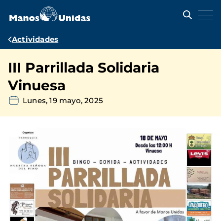
Pasar
al
contenido
principal
Ruta
Actividades
de
III Parrillada Solidaria
navegación
Vinuesa
Lunes, 19 mayo, 2025