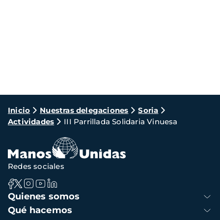
Ruta
Inicio
Nuestras delegaciones
Soria
Actividades
III Parrillada Solidaria Vinuesa
de
navegación
Redes sociales
Navegación
Quienes somos
principal
Qué hacemos