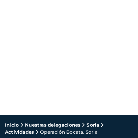
Ruta
Inicio
Nuestras delegaciones
Soria
Actividades
Operación Bocata. Soria
de