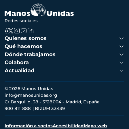
navegación
Redes sociales
Navegación
Quienes somos
principal
Qué hacemos
Dónde trabajamos
Colabora
Actualidad
Información
© 2026 Manos Unidas
de
info@manosunidas.org
contacto
C/ Barquillo, 38 - 3º28004 - Madrid, España
900 811 888
BIZUM 33439
Menú
Información a socios
Accesibilidad
Mapa web