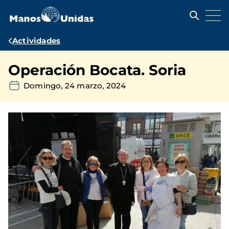
Pasar
al
contenido
principal
Ruta
Actividades
de
Operación Bocata. Soria
navegación
Domingo, 24 marzo, 2024