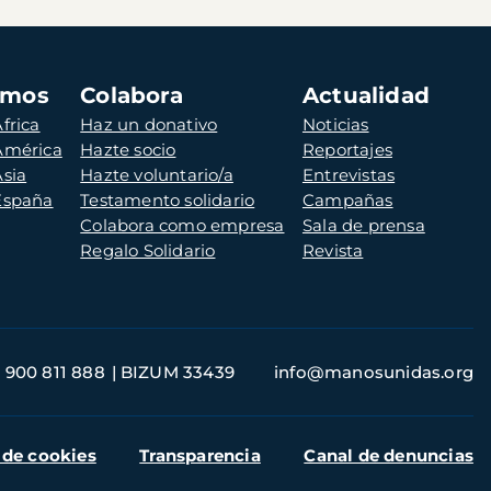
amos
Colabora
Actualidad
frica
Haz un donativo
Noticias
 América
Hazte socio
Reportajes
Asia
Hazte voluntario/a
Entrevistas
 España
Testamento solidario
Campañas
Colabora como empresa
Sala de prensa
Regalo Solidario
Revista
900 811 888
BIZUM 33439
info@manosunidas.org
 de cookies
Transparencia
Canal de denuncias