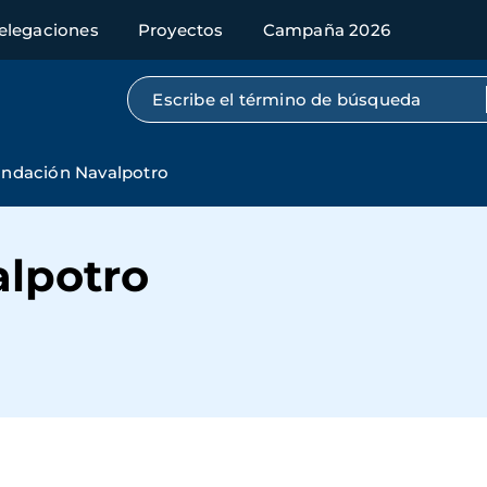
elegaciones
Proyectos
Campaña 2026
Búsqueda por texto completo
ndación Navalpotro
lpotro