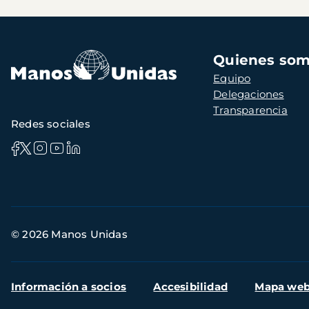
Navegación
Quienes so
principal
Equipo
Delegaciones
Transparencia
Redes sociales
Información
© 2026 Manos Unidas
de
contacto
Menú
Información a socios
Accesibilidad
Mapa we
secundario