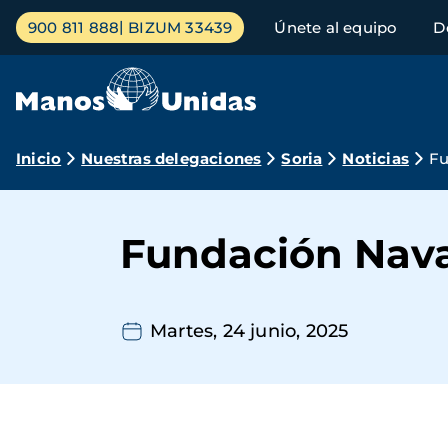
Pasar
Menú
900 811 888
BIZUM 33439
Únete al equipo
D
al
principal
contenido
principal
Ruta
Inicio
Nuestras delegaciones
Soria
Noticias
Fu
de
navegación
Fundación Nava
Martes, 24 junio, 2025