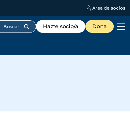
Área de socios
M
d
c
Menú
Hazte socio/a
Dona
d
de
us
destacados
cabecera