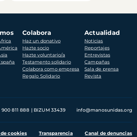
amos
Colabora
Actualidad
frica
Haz un donativo
Noticias
 América
Hazte socio
Reportajes
Asia
Hazte voluntario/a
Entrevistas
 España
Testamento solidario
Campañas
Colabora como empresa
Sala de prensa
Regalo Solidario
Revista
900 811 888
BIZUM 33439
info@manosunidas.org
 de cookies
Transparencia
Canal de denuncias