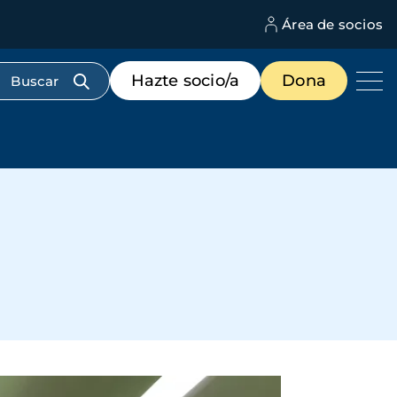
Área de socios
M
d
c
Menú
Hazte socio/a
Dona
d
de
us
destacados
cabecera