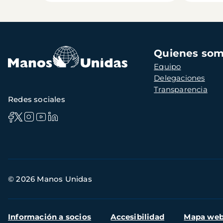
Navegación
Quienes so
principal
Equipo
Delegaciones
Transparencia
Redes sociales
Información
© 2026 Manos Unidas
de
contacto
Menú
Información a socios
Accesibilidad
Mapa we