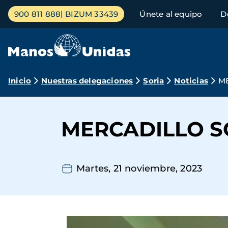
Pasar
Menú
900 811 888
BIZUM 33439
Únete al equipo
D
al
principal
contenido
principal
Ruta
Inicio
Nuestras delegaciones
Soria
Noticias
M
de
navegación
MERCADILLO S
Martes, 21 noviembre, 2023