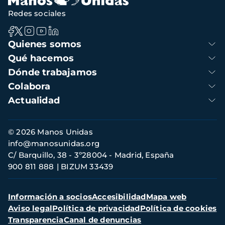
Redes sociales
Navegación
Quienes somos
principal
Qué hacemos
Dónde trabajamos
Colabora
Actualidad
Información
© 2026 Manos Unidas
de
info@manosunidas.org
contacto
C/ Barquillo, 38 - 3º28004 - Madrid, España
900 811 888
BIZUM 33439
Menú
Información a socios
Accesibilidad
Mapa web
secundario
Aviso legal
Política de privacidad
Política de cookies
Transparencia
Canal de denuncias