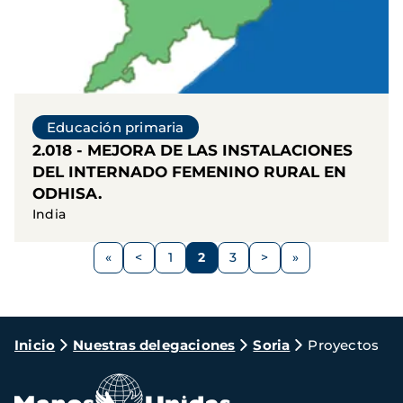
Educación primaria
2.018 - MEJORA DE LAS INSTALACIONES
DEL INTERNADO FEMENINO RURAL EN
ODHISA.
India
Paginación
<
1
2
3
>
Página
Página
Página
Página
Siguiente
anterior
página
Ruta
Inicio
Nuestras delegaciones
Soria
Proyectos
de
navegación