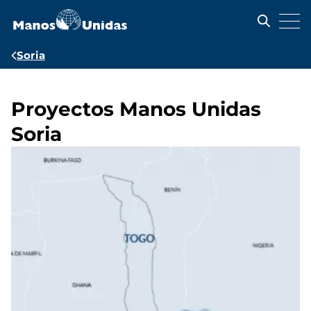
Pasar
al
contenido
principal
Ruta
Soria
de
navegación
Proyectos Manos Unidas
Soria