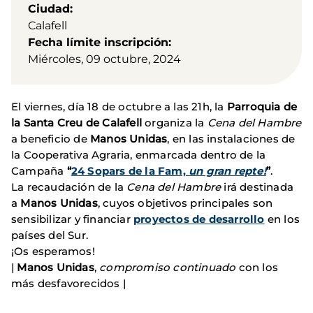
Ciudad
Calafell
Fecha límite inscripción
Miércoles, 09 octubre, 2024
El viernes, día 18 de octubre a las 21h, la
Parroquia de
la Santa Creu de Calafell
organiza la
Cena del Hambre
a beneficio de
Manos Unidas
, en las instalaciones de
la Cooperativa Agraria, enmarcada dentro de la
Campaña
“
24 Sopars de la Fam,
un gran repte!
”
.
La recaudación de la
Cena del Hambre
irá destinada
a
Manos Unidas
, cuyos objetivos principales son
sensibilizar y financiar
proyectos de desarrollo
en los
países del Sur.
¡Os esperamos!
|
Manos Unidas
,
compromiso continuado
con los
más desfavorecidos |