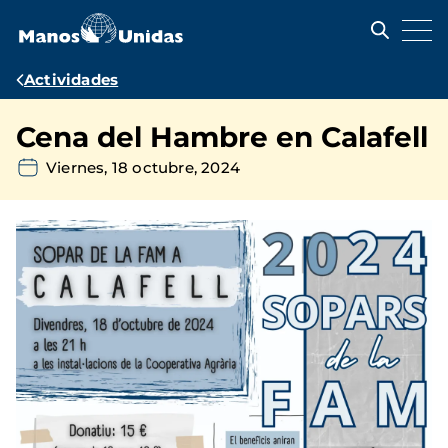
Pasar
al
contenido
principal
Ruta
Actividades
de
Cena del Hambre en Calafell
navegación
Viernes, 18 octubre, 2024