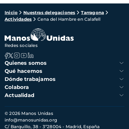
Ruta
Inicio
Nuestras delegaciones
Tarragona
Actividades
Cena del Hambre en Calafell
de
navegación
Redes sociales
Navegación
Quienes somos
principal
Qué hacemos
Dónde trabajamos
Colabora
Actualidad
Información
© 2026 Manos Unidas
de
info@manosunidas.org
contacto
C/ Barquillo, 38 - 3º28004 - Madrid, España