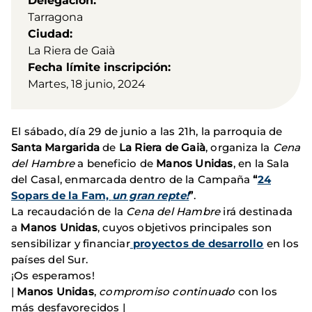
Delegación
Tarragona
Ciudad
La Riera de Gaià
Fecha límite inscripción
Martes, 18 junio, 2024
El sábado, día 29 de junio a las 21h, la parroquia de
Santa Margarida
de
La Riera de Gaià
, organiza la
Cena
del Hambre
a beneficio de
Manos Unidas
, en la Sala
del Casal, enmarcada dentro de la Campaña
“
24
Sopars de la Fam,
un gran repte!
”
.
La recaudación de la
Cena del Hambre
irá destinada
a
Manos Unidas
, cuyos objetivos principales son
sensibilizar y financiar
proyectos de desarrollo
en los
países del Sur.
¡Os esperamos!
|
Manos Unidas
,
compromiso continuado
con los
más desfavorecidos |