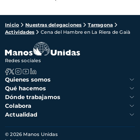
Ruta
Inicio
Nuestras delegaciones
Tarragona
Actividades
Cena del Hambre en La Riera de Gaià
de
navegación
Redes sociales
Navegación
Quienes somos
principal
Qué hacemos
Dónde trabajamos
Colabora
Actualidad
Información
© 2026 Manos Unidas
de