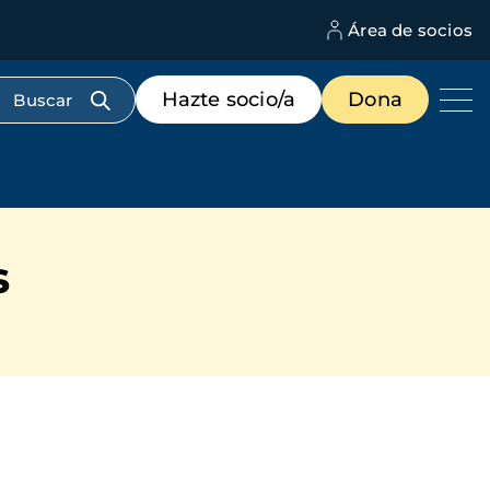
Área de socios
M
d
c
Menú
Hazte socio/a
Dona
d
de
us
destacados
cabecera
s