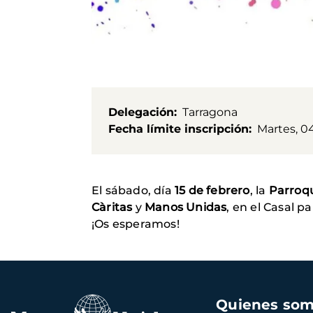
Delegación
Tarragona
Fecha límite inscripción
Martes, 04
El sábado, día
15 de febrero
, la
Parroqu
Càritas
y
Manos Unidas
, en el Casal pa
¡Os esperamos!
Navegación
Quienes so