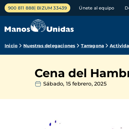
Pasar
Menú
900 811 888
BIZUM 33439
Únete al equipo
D
al
principal
contenido
principal
Ruta
Inicio
Nuestras delegaciones
Tarragona
Activid
de
navegación
Cena del Hambre
Sábado, 15 febrero, 2025