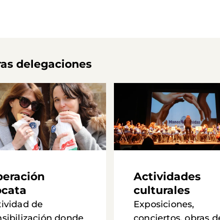
ras delegaciones
eración
Actividades
cata
culturales
tividad de
Exposiciones,
nsibilización donde
conciertos, obras d