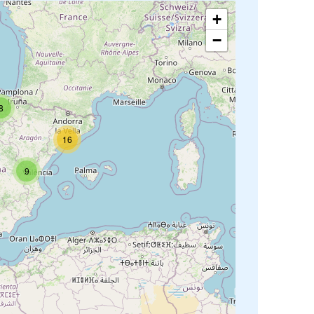
+
−
8
16
9