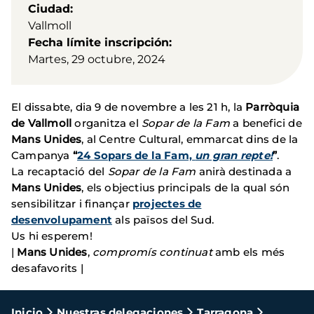
Ciudad
Vallmoll
Fecha límite inscripción
Martes, 29 octubre, 2024
El dissabte, dia 9 de novembre a les 21 h, la
Parròquia
de Vallmoll
organitza el
Sopar de la Fam
a benefici de
Mans Unides
, al Centre Cultural, emmarcat dins de la
Campanya
“
24 Sopars de la Fam,
un gran repte!
”
.
La recaptació del
Sopar de la Fam
anirà destinada a
Mans Unides
, els objectius principals de la qual són
sensibilitzar i finançar
projectes de
desenvolupament
als països del Sud.
Us hi esperem!
|
Mans Unides
,
compromís continuat
amb els més
desafavorits |
Ruta
Inicio
Nuestras delegaciones
Tarragona