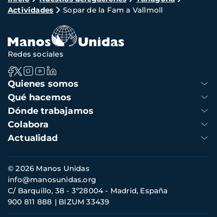
Actividades
Sopar de la Fam a Vallmoll
de
navegación
Redes sociales
Navegación
Quienes somos
principal
Qué hacemos
Dónde trabajamos
Colabora
Actualidad
Información
© 2026 Manos Unidas
de
info@manosunidas.org
contacto
C/ Barquillo, 38 - 3º28004 - Madrid, España
900 811 888
BIZUM 33439