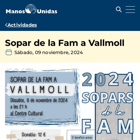
Pasar
al
contenido
principal
Ruta
Actividades
de
Sopar de la Fam a Vallmoll
navegación
Sábado, 09 noviembre, 2024