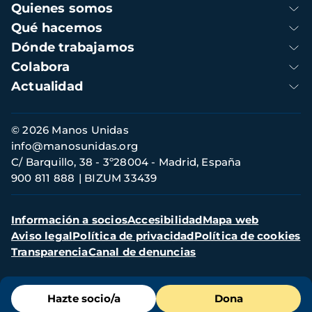
Navegación
Quienes somos
principal
Qué hacemos
Dónde trabajamos
Colabora
Actualidad
Información
© 2026 Manos Unidas
de
info@manosunidas.org
contacto
C/ Barquillo, 38 - 3º28004 - Madrid, España
900 811 888
BIZUM 33439
Menú
Información a socios
Accesibilidad
Mapa web
secundario
Aviso legal
Política de privacidad
Política de cookies
Transparencia
Canal de denuncias
Menú
Hazte socio/a
Dona
de