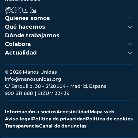
Navegación
Quienes somos
principal
Qué hacemos
Dónde trabajamos
Colabora
Actualidad
Información
© 2026 Manos Unidas
de
info@manosunidas.org
contacto
C/ Barquillo, 38 - 3º28004 - Madrid, España
900 811 888
BIZUM 33439
Menú
Información a socios
Accesibilidad
Mapa web
secundario
Aviso legal
Política de privacidad
Política de cookies
Transparencia
Canal de denuncias