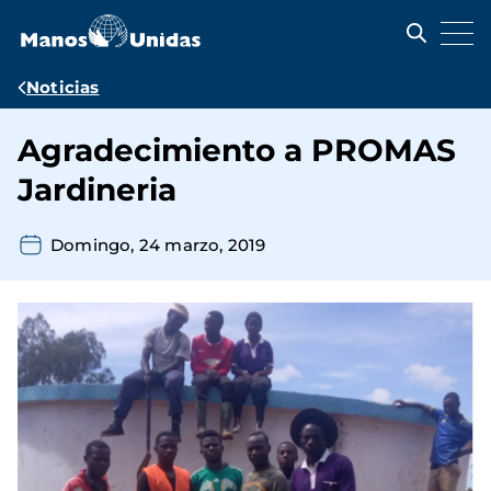
Pasar
al
contenido
principal
Ruta
Noticias
de
Agradecimiento a PROMAS
navegación
Jardineria
Domingo, 24 marzo, 2019