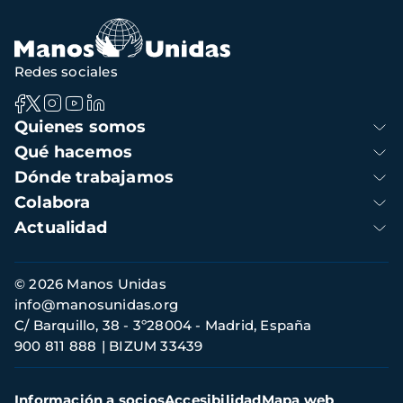
navegación
Redes sociales
Navegación
Quienes somos
principal
Qué hacemos
Dónde trabajamos
Colabora
Actualidad
Información
© 2026 Manos Unidas
de
info@manosunidas.org
contacto
C/ Barquillo, 38 - 3º28004 - Madrid, España
900 811 888
BIZUM 33439
Menú
Información a socios
Accesibilidad
Mapa web