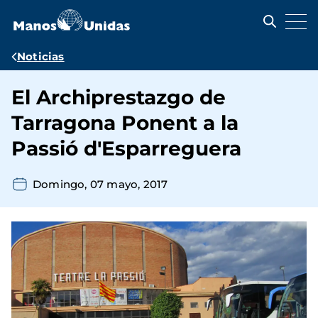
Pasar
al
contenido
principal
Ruta
Noticias
de
El Archiprestazgo de
navegación
Tarragona Ponent a la
Passió d'Esparreguera
Domingo, 07 mayo, 2017