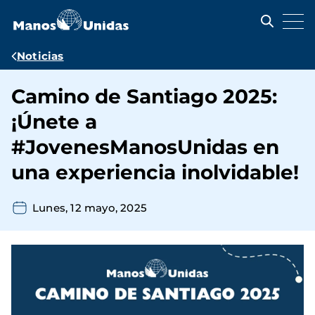
Pasar
al
contenido
principal
Ruta
Noticias
de
Camino de Santiago 2025:
navegación
¡Únete a
#JovenesManosUnidas en
una experiencia inolvidable!
Lunes, 12 mayo, 2025