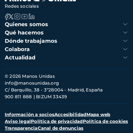
Redes sociales
Navegación
Quienes somos
principal
Qué hacemos
Dónde trabajamos
Colabora
Actualidad
Información
© 2026 Manos Unidas
de
info@manosunidas.org
contacto
C/ Barquillo, 38 - 3º28004 - Madrid, España
900 811 888
BIZUM 33439
Menú
Información a socios
Accesibilidad
Mapa web
secundario
Aviso legal
Política de privacidad
Política de cookies
Transparencia
Canal de denuncias