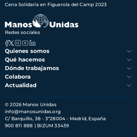
Cena Solidaria en Figuerola del Camp 2023
navegación
Redes sociales
Navegación
Quienes somos
principal
Qué hacemos
Dónde trabajamos
Colabora
Actualidad
Información
© 2026 Manos Unidas
de
info@manosunidas.org
contacto
C/ Barquillo, 38 - 3º28004 - Madrid, España
900 811 888
BIZUM 33439