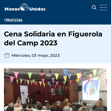
Pasar
al
contenido
principal
Ruta
Noticias
de
Cena Solidaria en Figuerola
navegación
del Camp 2023
Miércoles, 03 mayo, 2023