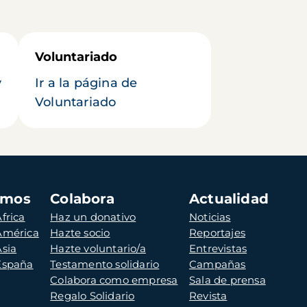
Voluntariado
y
Ir a la página de
Voluntariado
amos
Colabora
Actualidad
frica
Haz un donativo
Noticias
 América
Hazte socio
Reportajes
Asia
Hazte voluntario/a
Entrevistas
 España
Testamento solidario
Campañas
Colabora como empresa
Sala de prensa
Regalo Solidario
Revista