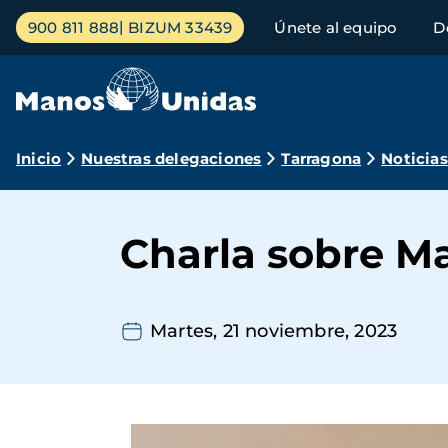
Pasar
Menú
900 811 888
BIZUM 33439
Únete al equipo
D
al
principal
contenido
principal
Ruta
Inicio
Nuestras delegaciones
Tarragona
Noticias
de
navegación
Charla sobre M
Martes, 21 noviembre, 2023