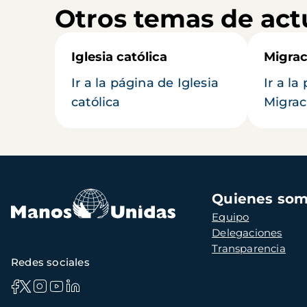
Otros temas de act
Iglesia católica
Migrac
Ir a la página de Iglesia
Ir a la
católica
Migrac
Navegación
Quienes so
principal
Equipo
Delegaciones
Transparencia
Redes sociales