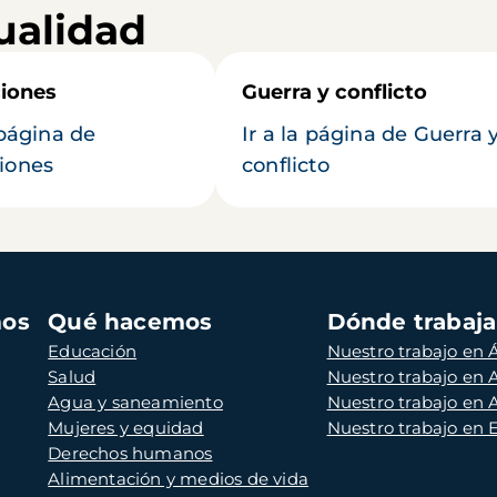
ualidad
iones
Guerra y conflicto
 página de
Ir a la página de Guerra 
iones
conflicto
mos
Qué hacemos
Dónde trabaj
Educación
Nuestro trabajo en Á
Salud
Nuestro trabajo en
Agua y saneamiento
Nuestro trabajo en 
Mujeres y equidad
Nuestro trabajo en
Derechos humanos
Alimentación y medios de vida