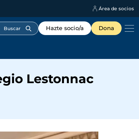
Área de socios
M
d
c
Menú
Hazte socio/a
Dona
d
de
us
destacados
cabecera
egio Lestonnac