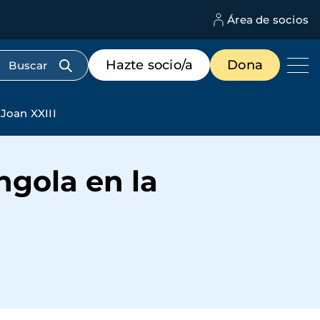
Área de socios
M
d
c
Menú
Hazte socio/a
Dona
d
de
us
destacados
cabecera
 Joan XXIII
ngola en la