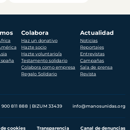
amos
Colabora
Actualidad
frica
Haz un donativo
Noticias
 América
Hazte socio
Reportajes
Asia
Hazte voluntario/a
Entrevistas
 España
Testamento solidario
Campañas
Colabora como empresa
Sala de prensa
Regalo Solidario
Revista
900 811 888
BIZUM 33439
info@manosunidas.org
 de cookies
Transparencia
Canal de denuncias