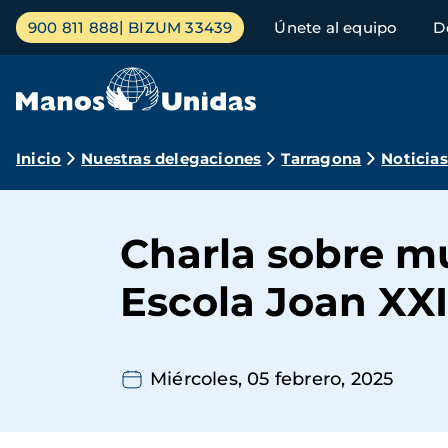
Pasar
Menú
900 811 888
BIZUM 33439
Únete al equipo
D
al
principal
contenido
principal
Ruta
Inicio
Nuestras delegaciones
Tarragona
Noticias
de
navegación
Charla sobre mu
Escola Joan XXI
Miércoles, 05 febrero, 2025