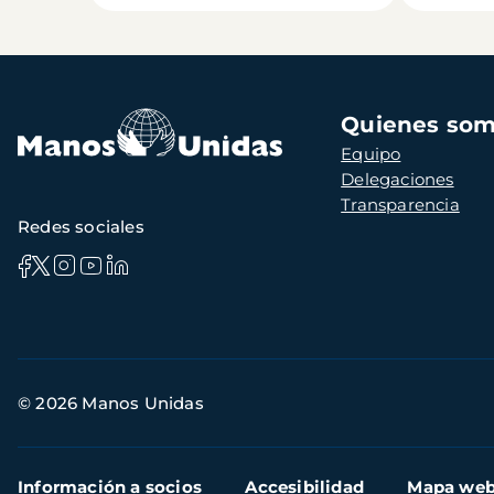
Navegación
Quienes so
principal
Equipo
Delegaciones
Transparencia
Redes sociales
Información
© 2026 Manos Unidas
de
contacto
Menú
Información a socios
Accesibilidad
Mapa we