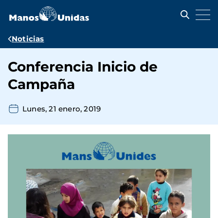
Pasar
al
contenido
principal
Ruta
Noticias
de
Conferencia Inicio de
navegación
Campaña
Lunes, 21 enero, 2019