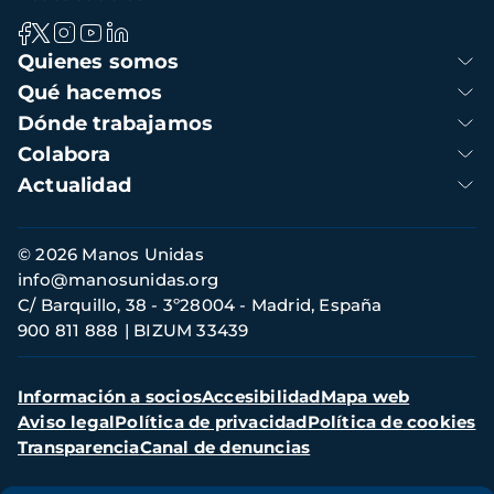
Navegación
Quienes somos
principal
Qué hacemos
Dónde trabajamos
Colabora
Actualidad
Información
© 2026 Manos Unidas
de
info@manosunidas.org
contacto
C/ Barquillo, 38 - 3º28004 - Madrid, España
900 811 888
BIZUM 33439
Menú
Información a socios
Accesibilidad
Mapa web
secundario
Aviso legal
Política de privacidad
Política de cookies
Transparencia
Canal de denuncias