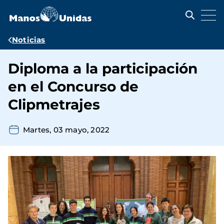
Pasar
al
contenido
principal
Ruta
Noticias
de
Diploma a la participación
navegación
en el Concurso de
Clipmetrajes
Martes, 03 mayo, 2022