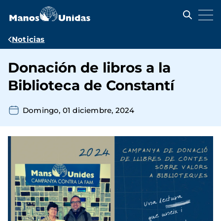
Pasar
al
contenido
principal
Ruta
Noticias
de
Donación de libros a la
navegación
Biblioteca de Constantí
Domingo, 01 diciembre, 2024