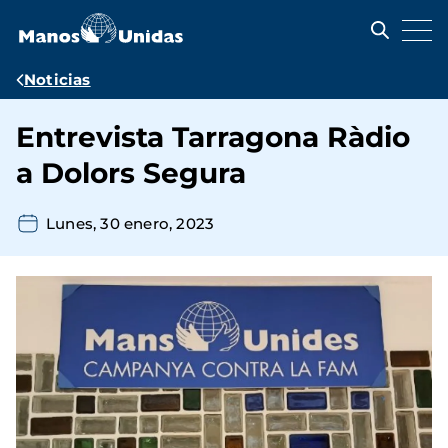
Pasar
al
contenido
principal
Ruta
Noticias
de
Entrevista Tarragona Ràdio
navegación
a Dolors Segura
Lunes, 30 enero, 2023