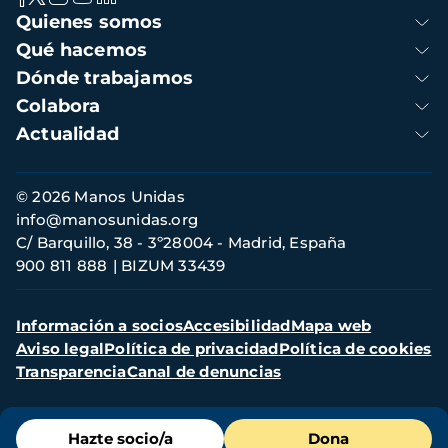
Navegación
Quienes somos
principal
Qué hacemos
Dónde trabajamos
Colabora
Actualidad
Información
© 2026 Manos Unidas
de
info@manosunidas.org
contacto
C/ Barquillo, 38 - 3º28004 - Madrid, España
900 811 888
BIZUM 33439
Menú
Información a socios
Accesibilidad
Mapa web
secundario
Aviso legal
Política de privacidad
Política de cookies
Transparencia
Canal de denuncias
Menú
Hazte socio/a
Dona
de