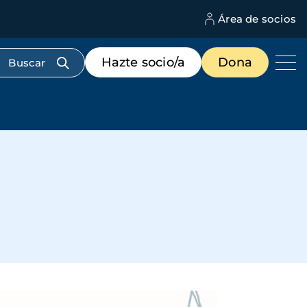
Área de socios
M
d
c
Menú
Hazte socio/a
Dona
d
de
us
destacados
cabecera