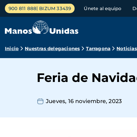
Pasar
Menú
900 811 888
BIZUM 33439
Únete al equipo
D
al
principal
contenido
principal
Ruta
Inicio
Nuestras delegaciones
Tarragona
Noticias
de
navegación
Feria de Navid
Jueves, 16 noviembre, 2023