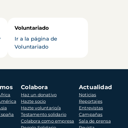
Voluntariado
y
Ir a la página de
Voluntariado
amos
Colabora
Actualidad
frica
Haz un donativo
Noticias
 América
Hazte socio
Reportajes
Asia
Hazte voluntario/a
Entrevistas
 España
Testamento solidario
Campañas
Colabora como empresa
Sala de prensa
Regalo Solidario
Revista