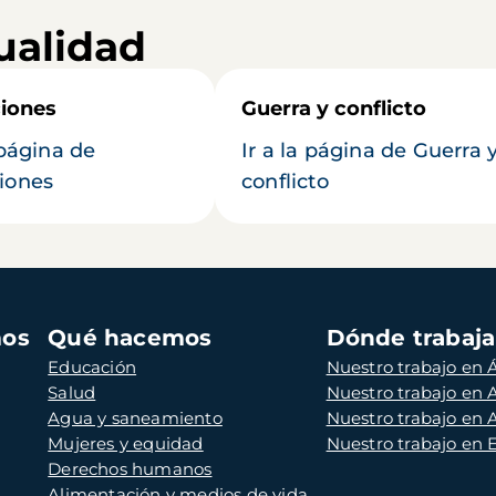
ualidad
iones
Guerra y conflicto
 página de
Ir a la página de Guerra 
iones
conflicto
mos
Qué hacemos
Dónde trabaj
Educación
Nuestro trabajo en Á
Salud
Nuestro trabajo en
Agua y saneamiento
Nuestro trabajo en 
Mujeres y equidad
Nuestro trabajo en
Derechos humanos
Alimentación y medios de vida