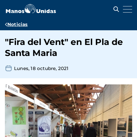
Pasar
al
contenido
principal
Ruta
Noticias
de
"Fira del Vent" en El Pla de
navegación
Santa Maria
Lunes, 18 octubre, 2021