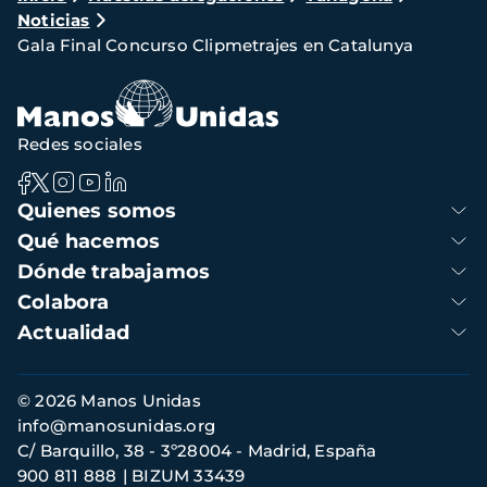
Noticias
de
Gala Final Concurso Clipmetrajes en Catalunya
navegación
Redes sociales
Navegación
Quienes somos
principal
Qué hacemos
Dónde trabajamos
Colabora
Actualidad
Información
© 2026 Manos Unidas
de
info@manosunidas.org
contacto
C/ Barquillo, 38 - 3º28004 - Madrid, España
900 811 888
BIZUM 33439