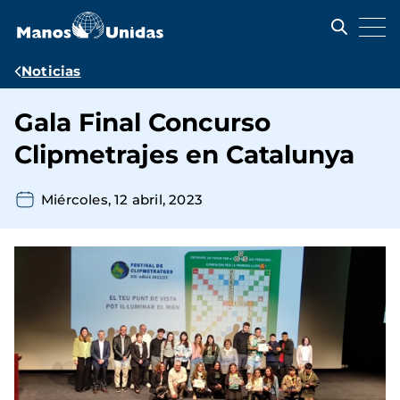
Pasar
al
contenido
principal
Ruta
Noticias
de
Gala Final Concurso
navegación
Clipmetrajes en Catalunya
Miércoles, 12 abril, 2023