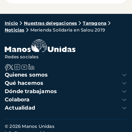
Ruta
Inicio
Nuestras delegaciones
Tarragona
Noticias
Merienda Solidaria en Salou 2019
de
navegación
Redes sociales
Navegación
Quienes somos
principal
Qué hacemos
Dónde trabajamos
Colabora
Actualidad
Información
© 2026 Manos Unidas
de