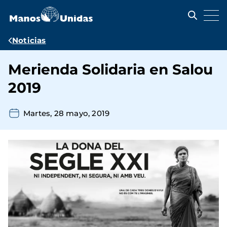
Pasar
al
contenido
principal
Ruta
Noticias
de
Merienda Solidaria en Salou
navegación
2019
Martes, 28 mayo, 2019