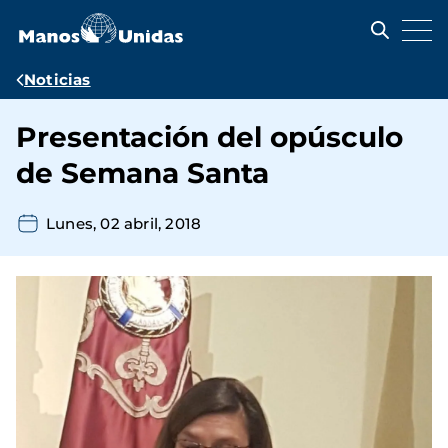
Pasar
al
contenido
principal
Ruta
Noticias
de
Presentación del opúsculo
navegación
de Semana Santa
Lunes, 02 abril, 2018