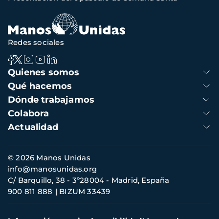
navegación
Redes sociales
Navegación
Quienes somos
principal
Qué hacemos
Dónde trabajamos
Colabora
Actualidad
Información
© 2026 Manos Unidas
de
info@manosunidas.org
contacto
C/ Barquillo, 38 - 3º28004 - Madrid, España
900 811 888
BIZUM 33439