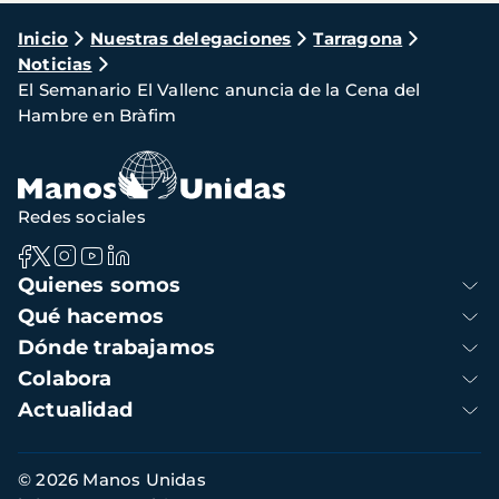
Ruta
Inicio
Nuestras delegaciones
Tarragona
Noticias
de
El Semanario El Vallenc anuncia de la Cena del
navegación
Hambre en Bràfim
Redes sociales
Navegación
Quienes somos
principal
Qué hacemos
Dónde trabajamos
Colabora
Actualidad
Información
© 2026 Manos Unidas
de