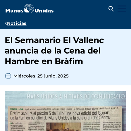
Pasar
al
contenido
principal
Ruta
Noticias
de
El Semanario El Vallenc
navegación
anuncia de la Cena del
Hambre en Bràfim
Miércoles, 25 junio, 2025