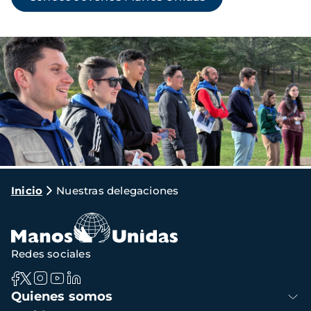
Imagen
Ruta
Inicio
Nuestras delegaciones
de
navegación
Redes sociales
Navegación
Quienes somos
principal