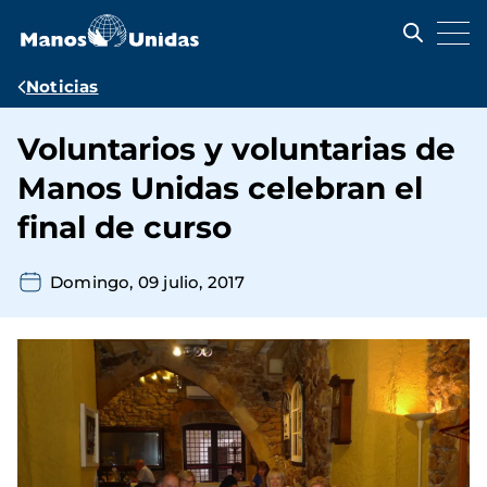
Pasar
al
contenido
principal
Ruta
Noticias
de
Voluntarios y voluntarias de
navegación
Manos Unidas celebran el
final de curso
Domingo, 09 julio, 2017