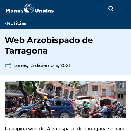
Pasar
al
contenido
principal
Ruta
Noticias
de
Web Arzobispado de
navegación
Tarragona
Lunes, 13 diciembre, 2021
La pàgina web del Arzobispado de Tarragona se hace