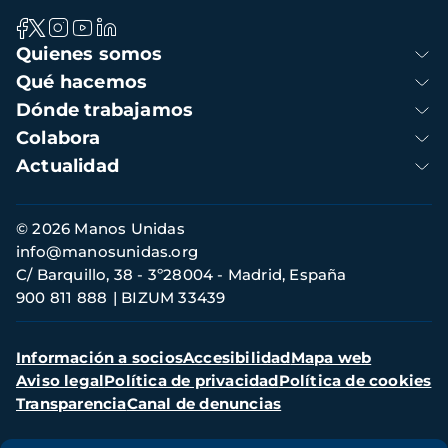
Navegación
Quienes somos
principal
Qué hacemos
Dónde trabajamos
Colabora
Actualidad
Información
© 2026 Manos Unidas
de
info@manosunidas.org
contacto
C/ Barquillo, 38 - 3º28004 - Madrid, España
900 811 888
BIZUM 33439
Menú
Información a socios
Accesibilidad
Mapa web
secundario
Aviso legal
Política de privacidad
Política de cookies
Transparencia
Canal de denuncias