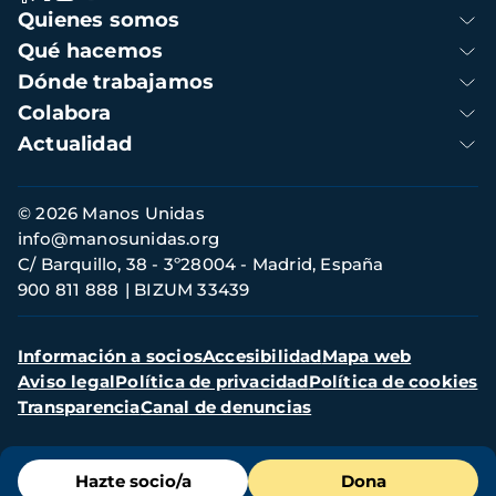
Navegación
Quienes somos
principal
Qué hacemos
Dónde trabajamos
Colabora
Actualidad
Información
© 2026 Manos Unidas
de
info@manosunidas.org
contacto
C/ Barquillo, 38 - 3º28004 - Madrid, España
900 811 888
BIZUM 33439
Menú
Información a socios
Accesibilidad
Mapa web
secundario
Aviso legal
Política de privacidad
Política de cookies
Transparencia
Canal de denuncias
Menú
Hazte socio/a
Dona
de