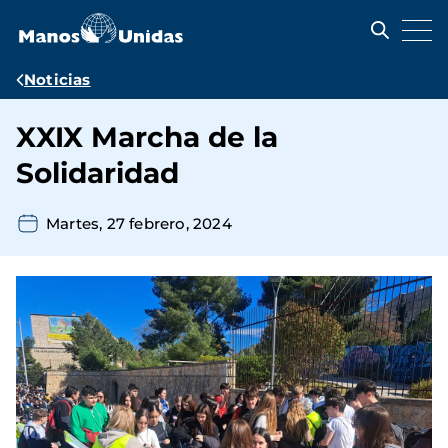
Pasar
al
contenido
principal
Ruta
Noticias
de
XXIX Marcha de la
navegación
Solidaridad
Martes, 27 febrero, 2024