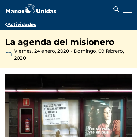
Pasar
al
contenido
principal
Ruta
Actividades
de
La agenda del misionero
navegación
Viernes, 24 enero, 2020
-
Domingo, 09 febrero,
2020