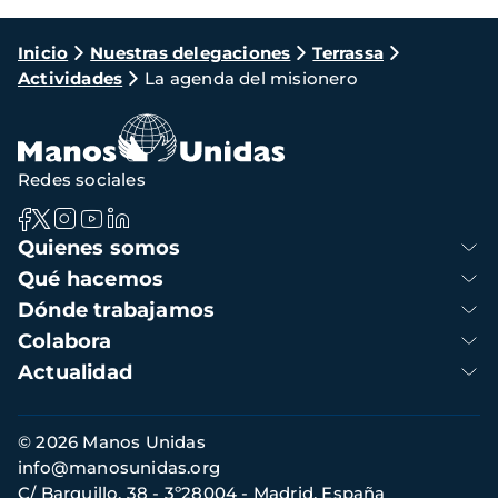
Ruta
Inicio
Nuestras delegaciones
Terrassa
Actividades
La agenda del misionero
de
navegación
Redes sociales
Navegación
Quienes somos
principal
Qué hacemos
Dónde trabajamos
Colabora
Actualidad
Información
© 2026 Manos Unidas
de
info@manosunidas.org
contacto
C/ Barquillo, 38 - 3º28004 - Madrid, España