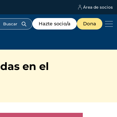
Área de socios
M
d
c
Menú
Hazte socio/a
Dona
d
de
us
destacados
cabecera
das en el