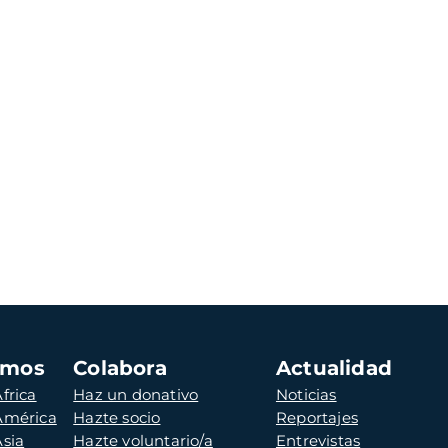
amos
Colabora
Actualidad
frica
Haz un donativo
Noticias
 América
Hazte socio
Reportajes
Asia
Hazte voluntario/a
Entrevistas