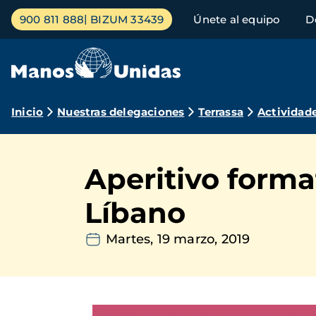
Pasar
Menú
900 811 888
BIZUM 33439
Únete al equipo
D
al
principal
contenido
principal
Ruta
Inicio
Nuestras delegaciones
Terrassa
Actividad
de
navegación
Aperitivo forma
Líbano
Martes, 19 marzo, 2019