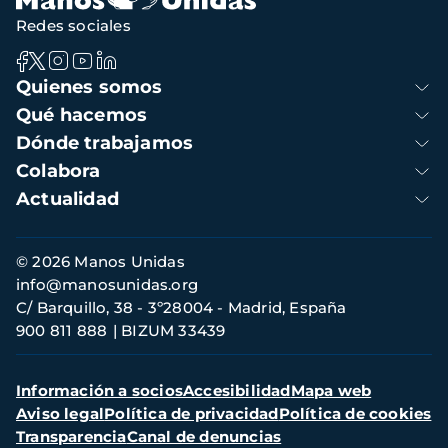
Redes sociales
Navegación
Quienes somos
principal
Qué hacemos
Dónde trabajamos
Colabora
Actualidad
Información
© 2026 Manos Unidas
de
info@manosunidas.org
contacto
C/ Barquillo, 38 - 3º28004 - Madrid, España
900 811 888
BIZUM 33439
Menú
Información a socios
Accesibilidad
Mapa web
secundario
Aviso legal
Política de privacidad
Política de cookies
Transparencia
Canal de denuncias