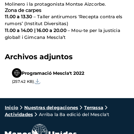
Molinero i la protagonista Montse Aizcorbe.
Zona de carpes
11.00 a 13.30
– Taller antirumors ‘Recepta contra els
rumors’ (Institut Diversitas)
11.00 a 14.00 | 16.00 a 20.00
– Mou-te per la justícia
global! i Gimcana Mescla’t
Archivos adjuntos
Programació Mescla't 2022
(257.42 KB)
Ruta
Inicio
Nuestras delegaciones
Terrassa
Actividades
Arriba la 8a edició del Mescla't
de
navegación