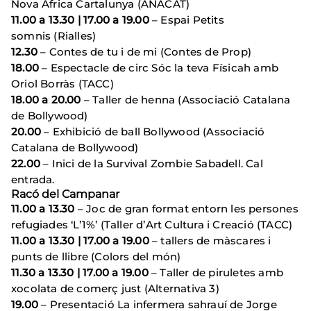
Nova Àfrica Cartalunya (ANACAT)
11.00 a 13.30 | 17.00 a 19.00
– Espai Petits
somnis (Rialles)
12.30
– Contes de tu i de mi (Contes de Prop)
18.00
– Espectacle de circ Sóc la teva Físicah amb
Oriol Borràs (TACC)
18.00 a 20.00
– Taller de henna (Associació Catalana
de Bollywood)
20.00
– Exhibició de ball Bollywood (Associació
Catalana de Bollywood)
22.00
– Inici de la Survival Zombie Sabadell. Cal
entrada.
Racó del Campanar
11.00 a 13.30
– Joc de gran format entorn les persones
refugiades ‘L’1%’ (Taller d’Art Cultura i Creació (TACC)
11.00 a 13.30 | 17.00 a 19.00
– tallers de màscares i
punts de llibre (Colors del món)
11.30 a 13.30 | 17.00 a 19.00
– Taller de piruletes amb
xocolata de comerç just (Alternativa 3)
19.00
– Presentació La infermera sahrauí de Jorge