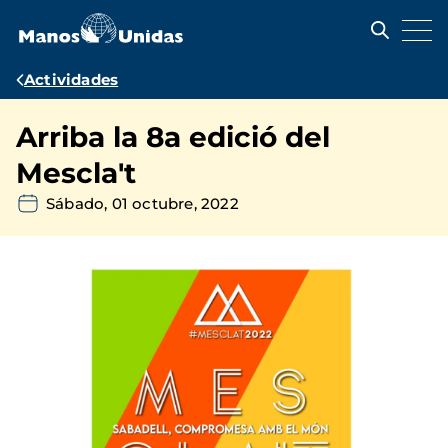
Pasar
al
contenido
principal
Ruta
Actividades
de
Arriba la 8a edició del
navegación
Mescla't
Sábado, 01 octubre, 2022