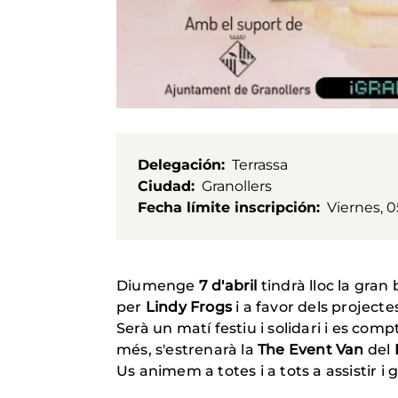
Delegación
Terrassa
Ciudad
Granollers
Fecha límite inscripción
Viernes, 0
Diumenge
7 d'abril
tindrà lloc la gran
per
Lindy Frogs
i a favor dels projec
Serà un matí festiu i solidari i es com
més, s'estrenarà la
The Event Van
del
Us animem a totes i a tots a assistir i 