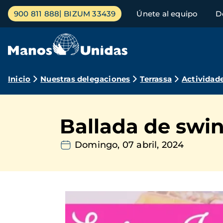
Pasar
Menú
900 811 888
BIZUM 33439
Únete al equipo
D
al
principal
contenido
principal
Ruta
Inicio
Nuestras delegaciones
Terrassa
Actividad
de
navegación
Ballada de swin
Domingo, 07 abril, 2024