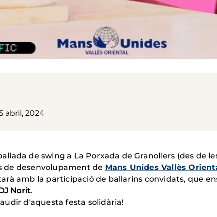
5 abril, 2024
 ballada de swing a La Porxada de Granollers (des de les
tes de desenvolupament de
Mans Unides Vallès Orient
ptarà amb la participació de ballarins convidats, que en
DJ Norit
.
gaudir d'aquesta festa solidària!