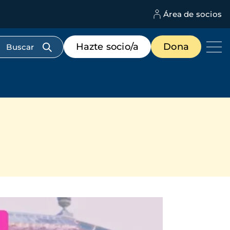
Área de socios
M
d
c
Menú
Hazte socio/a
Dona
d
de
us
destacados
cabecera