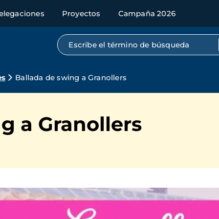
elegaciones
Proyectos
Campaña 2026
Búsqueda por texto completo
es
Ballada de swing a Granollers
g a Granollers