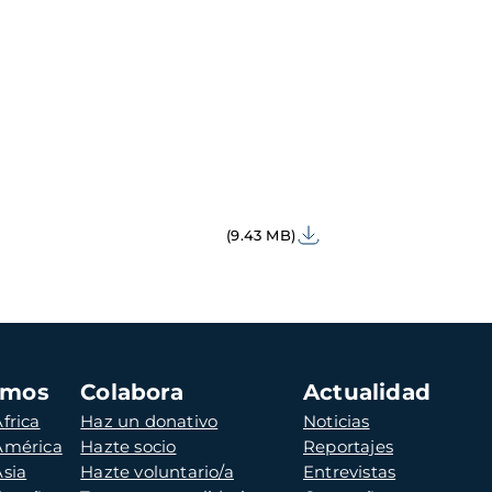
(9.43 MB)
amos
Colabora
Actualidad
frica
Haz un donativo
Noticias
 América
Hazte socio
Reportajes
Asia
Hazte voluntario/a
Entrevistas