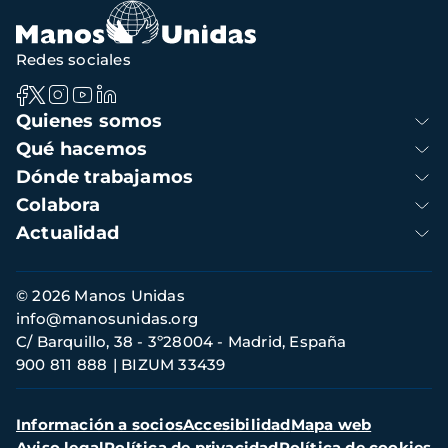
navegación
Redes sociales
Navegación
Quienes somos
principal
Qué hacemos
Dónde trabajamos
Colabora
Actualidad
Información
© 2026 Manos Unidas
de
info@manosunidas.org
contacto
C/ Barquillo, 38 - 3º28004 - Madrid, España
900 811 888
BIZUM 33439
Menú
Información a socios
Accesibilidad
Mapa web
secundario
Aviso legal
Política de privacidad
Política de cookies