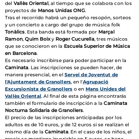
del
Vallès Oriental
, al tiempo que se colabora con los
proyectos de
Manos Unidas ONG
.
Tras el recorrido habrá un pequeño resopón, sorteos
y un concierto a cargo del grupo de música folk
Tonàlics
. Esta banda está formada por
Marçal
Ramon
,
Quim Boix
y
Roger Cucurella
, tres músicos
que se conocieron en la
Escuela Superior de Música
en Barcelona
.
Es necesario inscribirse para poder participar en la
Caminata
. Las inscripciones se pueden hacer, de
manera presencial, en el
Servei de Joventut de
l'Ajuntament de Granollers
, en l'
Agrupació
Excursionista de Granollers
o en
Mans Unides del
Vallès Oriental
. Al final de esta página encontrarás
también el formulario de inscripción a la
Caminata
Nocturna Solidaria de Granollers
.
El precio de las inscripciones anticipadas por los
adultos es de 10 euros, y de 12 euros si se realizan el
mismo día de la
Caminata
. En el caso de los niños, el
precio se mantiene invariable en 5 euros, se haga