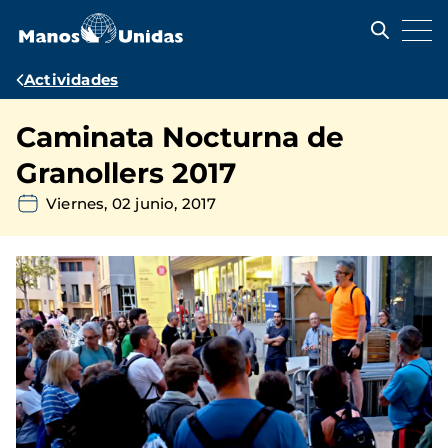
Pasar
al
contenido
principal
Ruta
Actividades
de
Caminata Nocturna de
navegación
Granollers 2017
Viernes, 02 junio, 2017