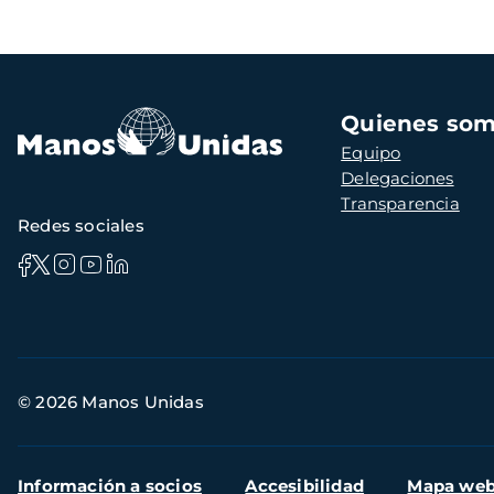
Navegación
Quienes so
principal
Equipo
Delegaciones
Transparencia
Redes sociales
Información
© 2026 Manos Unidas
de
contacto
Menú
Información a socios
Accesibilidad
Mapa we