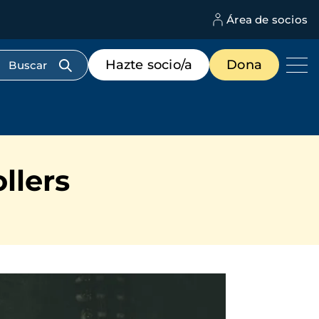
Área de socios
M
d
c
Menú
Hazte socio/a
Dona
d
de
us
destacados
cabecera
llers