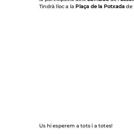
Tindrà lloc a la
Plaça de la Potxada
de 
Us hi esperem a tots i a totes!