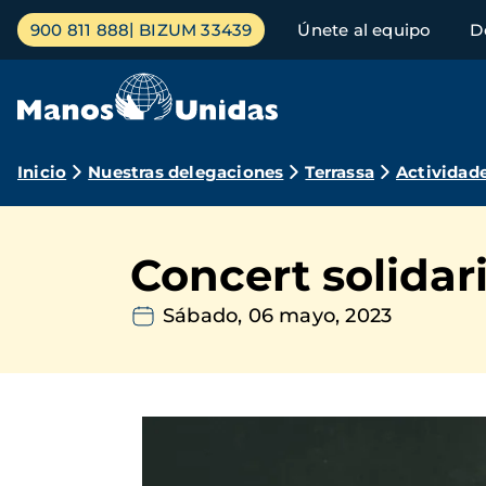
Pasar
Menú
900 811 888
BIZUM 33439
Únete al equipo
D
al
principal
contenido
principal
Ruta
Inicio
Nuestras delegaciones
Terrassa
Actividad
de
navegación
Concert solidari
Sábado, 06 mayo, 2023