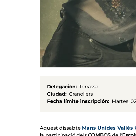
Delegación
Terrassa
Ciudad
Granollers
Fecha límite inscripción
Martes, 0
Aquest dissabte
Mans Unides Vallès 
la participació dels
COMBOS
de l'
Escol