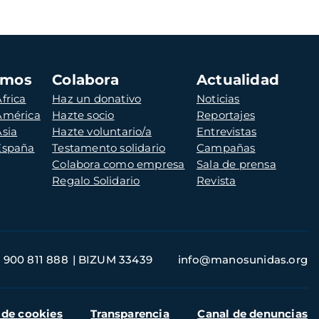
amos
Colabora
Actualidad
frica
Haz un donativo
Noticias
 América
Hazte socio
Reportajes
Asia
Hazte voluntario/a
Entrevistas
 España
Testamento solidario
Campañas
Colabora como empresa
Sala de prensa
Regalo Solidario
Revista
900 811 888
BIZUM 33439
info@manosunidas.org
 de cookies
Transparencia
Canal de denuncias