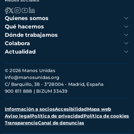
Navegación
Quienes somos
principal
Qué hacemos
Dónde trabajamos
Colabora
Actualidad
Información
© 2026 Manos Unidas
de
info@manosunidas.org
contacto
C/ Barquillo, 38 - 3º28004 - Madrid, España
900 811 888
BIZUM 33439
Menú
Información a socios
Accesibilidad
Mapa web
secundario
Aviso legal
Política de privacidad
Política de cookies
Transparencia
Canal de denuncias