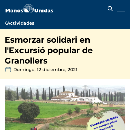
Pasar
al
contenido
principal
Ruta
Actividades
de
Esmorzar solidari en
navegación
l'Excursió popular de
Granollers
Domingo, 12 diciembre, 2021