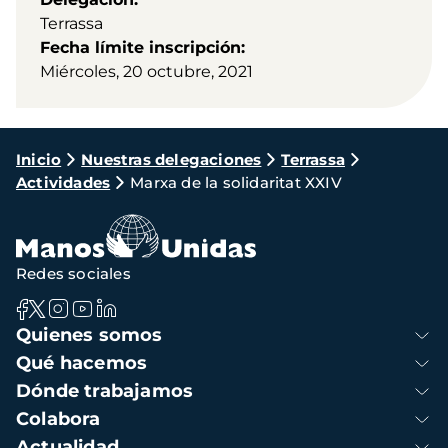
Terrassa
Fecha límite inscripción
Miércoles, 20 octubre, 2021
Ruta
Inicio
Nuestras delegaciones
Terrassa
Actividades
Marxa de la solidaritat XXIV
de
navegación
Redes sociales
Navegación
Quienes somos
principal
Qué hacemos
Dónde trabajamos
Colabora
Actualidad