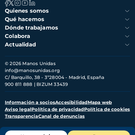
Navegación
Quienes somos
principal
Qué hacemos
Dónde trabajamos
Colabora
Actualidad
Información
© 2026 Manos Unidas
de
info@manosunidas.org
contacto
C/ Barquillo, 38 - 3º28004 - Madrid, España
900 811 888
BIZUM 33439
Menú
Información a socios
Accesibilidad
Mapa web
secundario
Aviso legal
Política de privacidad
Política de cookies
Transparencia
Canal de denuncias
Menú