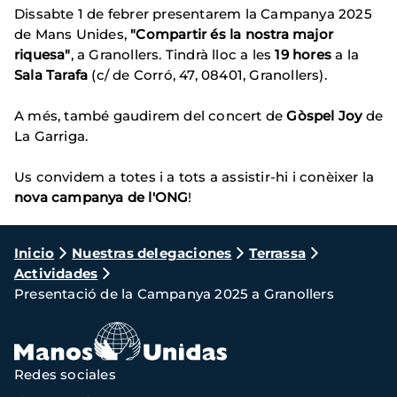
Dissabte 1 de febrer presentarem la Campanya 2025
de Mans Unides,
"Compartir és la nostra major
riquesa"
, a Granollers. Tindrà lloc a les
19 hores
a la
Sala Tarafa
(c/ de Corró, 47, 08401, Granollers).
A més, també gaudirem del concert de
Gòspel Joy
de
La Garriga.
Us convidem a totes i a tots a assistir-hi i conèixer la
nova campanya de l'ONG
!
Ruta
Inicio
Nuestras delegaciones
Terrassa
Actividades
de
Presentació de la Campanya 2025 a Granollers
navegación
Redes sociales