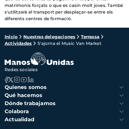
matrimonis forçats o que es casin molt joves. També
s'utilitzarà el transport per desplaçar-se entre els
diferents centres de formació.
Ruta
Inicio
Nuestras delegaciones
Terrassa
Actividades
S'ajorna el Music Van Market
de
navegación
Redes sociales
Navegación
Quienes somos
principal
Qué hacemos
Dónde trabajamos
Colabora
Actualidad