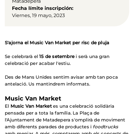
Matadepera
Fecha límite inscripción
Viernes, 19 mayo, 2023
S'ajorna el Music Van Market per risc de pluja
Se celebrarà el
15 de setembre
i serà una gran
celebració per acabar l'estiu.
Des de Mans Unides sentim avisar amb tan poca
antelació. Us mantindrem informats.
Music Van Market
El
Music Van Market
es una celebració solidària
pensada per a tota la família. La Plaça de
l'Ajuntament de Matadepera s'omplirà de moviment
amb diferents parades de productes i
foodtrucks
amb menjar. A més, comptarem amb els concerts de