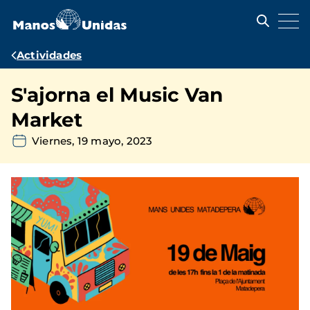
Pasar
al
contenido
principal
Ruta
Actividades
de
S'ajorna el Music Van
navegación
Market
Viernes, 19 mayo, 2023