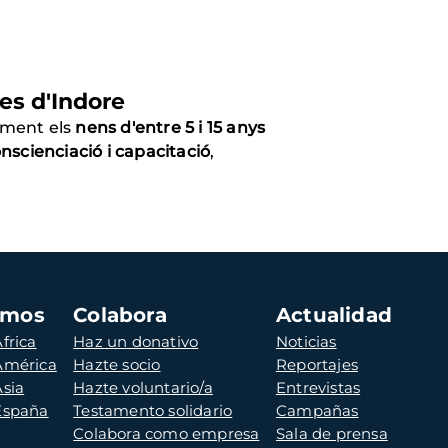
es d'Indore
rment els
nens d'entre 5 i 15 anys
onscienciació i capacitació
,
amos
Colabora
Actualidad
frica
Haz un donativo
Noticias
 América
Hazte socio
Reportajes
Asia
Hazte voluntario/a
Entrevistas
 España
Testamento solidario
Campañas
Colabora como empresa
Sala de prensa