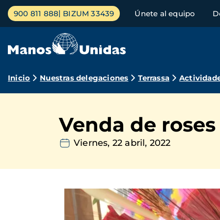
Pasar
Menú
900 811 888
BIZUM 33439
Únete al equipo
D
al
principal
contenido
principal
Ruta
Inicio
Nuestras delegaciones
Terrassa
Actividad
de
navegación
Venda de roses 
Viernes, 22 abril, 2022