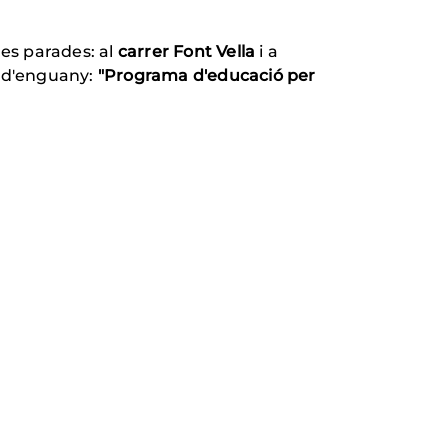
es parades: al
carrer Font Vella
i a
l d'enguany:
"Programa d'educació per