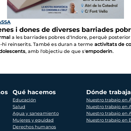
ASSA
nes i dones de diverses barriades pobr
ormal
a les barriades pobres d'Indore, perquè posterio
er-hi reinserits. També es duran a terme
activitats de c
adolescents
, amb l'objectiu de que s'
empoderin
.
mos
Qué hacemos
Dónde trabaj
Educación
Nuestro trabajo en Á
Salud
Nuestro trabajo en
Agua y saneamiento
Nuestro trabajo en 
Mujeres y equidad
Nuestro trabajo en
Derechos humanos