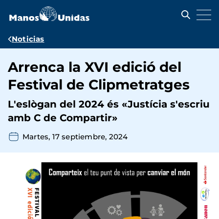
Pasar
al
contenido
principal
Ruta
Noticias
de
Arrenca la XVI edició del
navegación
Festival de Clipmetratges
L'eslògan del 2024 és «Justícia s'escriu
amb C de Compartir»
Martes, 17 septiembre, 2024