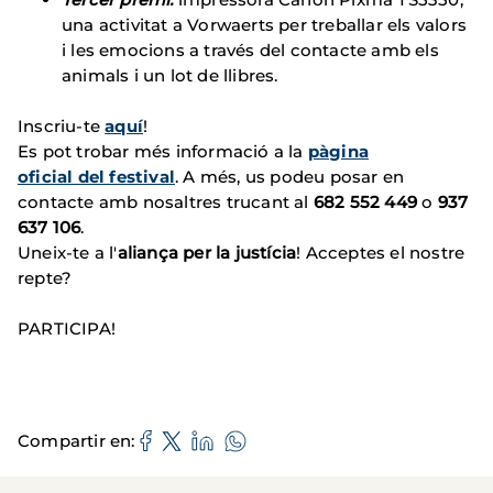
una activitat a Vorwaerts per treballar els valors
i les emocions a través del contacte amb els
animals i un lot de llibres.
Inscriu-te
aquí
!
Es pot trobar més informació a la
pàgina
oficial del festival
. A més, us podeu posar en
contacte amb nosaltres trucant al
682 552 449
o
937
637 106
.
Uneix-te a l'
aliança per la justícia
! Acceptes el nostre
repte?
PARTICIPA!
Compartir en