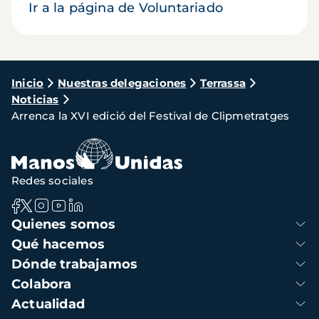
Ir a la página de Voluntariado
Ruta
Inicio
Nuestras delegaciones
Terrassa
Noticias
de
Arrenca la XVI edició del Festival de Clipmetratges
navegación
Redes sociales
Navegación
Quienes somos
principal
Qué hacemos
Dónde trabajamos
Colabora
Actualidad