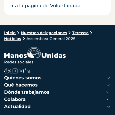
Ir a la página de Voluntariado
Ruta
Inicio
Nuestras delegaciones
Terrassa
Noticias
Assemblea General 2025
de
navegación
Redes sociales
Navegación
Quienes somos
principal
Qué hacemos
Dónde trabajamos
Colabora
Actualidad