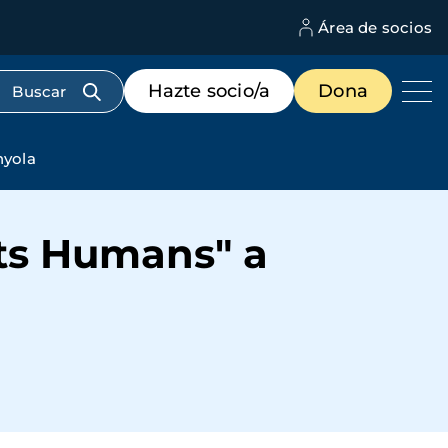
Área de socios
M
d
c
Menú
Hazte socio/a
Dona
d
de
us
destacados
cabecera
nyola
ets Humans" a