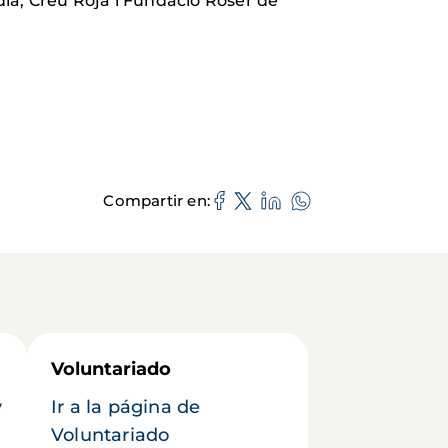
ia, Creu Roja i Fundació Roser de
Compartir en
Voluntariado
y
Ir a la página de
Voluntariado