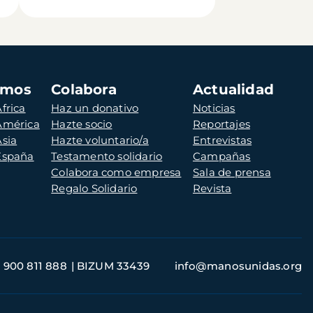
amos
Colabora
Actualidad
frica
Haz un donativo
Noticias
 América
Hazte socio
Reportajes
Asia
Hazte voluntario/a
Entrevistas
 España
Testamento solidario
Campañas
Colabora como empresa
Sala de prensa
Regalo Solidario
Revista
900 811 888
BIZUM 33439
info@manosunidas.org