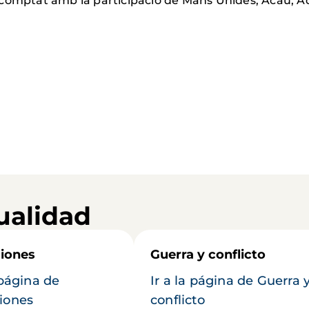
comptat amb la participació de Mans Unides, Acau, Ad
ualidad
iones
Guerra y conflicto
 página de
Ir a la página de Guerra 
iones
conflicto