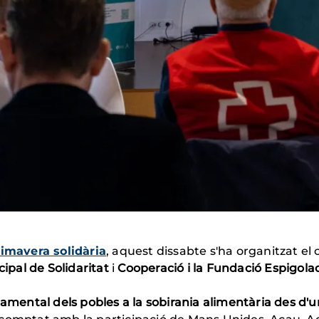
rimavera solidària
, aquest dissabte s'ha organitzat el 
ipal de Solidaritat
i
Cooperació i la Fundació Espigola
namental dels pobles a la sobirania alimentària des d