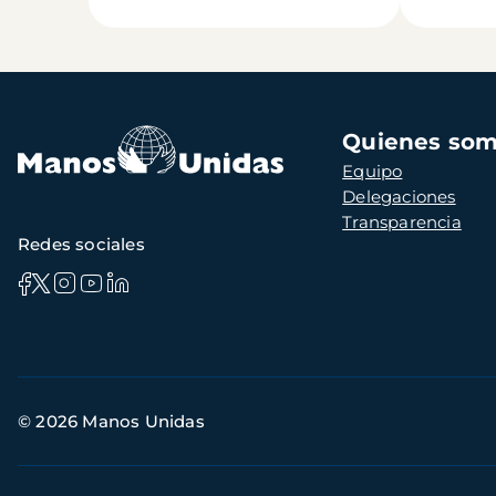
Navegación
Quienes so
principal
Equipo
Delegaciones
Transparencia
Redes sociales
Información
© 2026 Manos Unidas
de
contacto