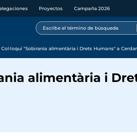
elegaciones
Proyectos
Campaña 2026
Búsqueda por texto completo
Col·loqui "Sobirania alimentària i Drets Humans" a Cerda
rania alimentària i Dr