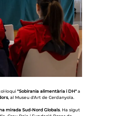
col·loqui
"Sobirania alimentària i DH"
a
dors
, al Museu d'Art de Cerdanyola.
'una mirada Sud-Nord Globals
. Ha sigut