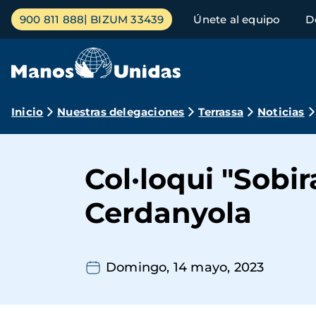
Pasar
Menú
900 811 888
BIZUM 33439
Únete al equipo
D
al
principal
contenido
principal
Ruta
Inicio
Nuestras delegaciones
Terrassa
Noticias
de
navegación
Col·loqui "Sobi
Cerdanyola
Domingo, 14 mayo, 2023